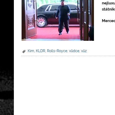
nejluxu
státník
Merced
Kim
,
KLDR
,
Rolls-Royce
,
vůdce
,
vůz