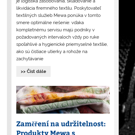
je logistika zásobovania, skladovanie a
likvidácia firemného textilu. Poskytovateľ
textilných služieb Mewa ponúka v tomto
smere optimálne riešenie: vďaka
kompletnému servisu majú podniky v
požadovaných intervaloch vždy po ruke
spoľahlivé a hygienické priemyselné textílie,
ako sú čistiace utierky a rohože na
zachytávanie
>> Číst dále
Zaměření na udržitelnost:
Produkty Mewa s