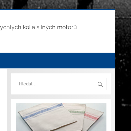
t
ychlých kol a silných motorů