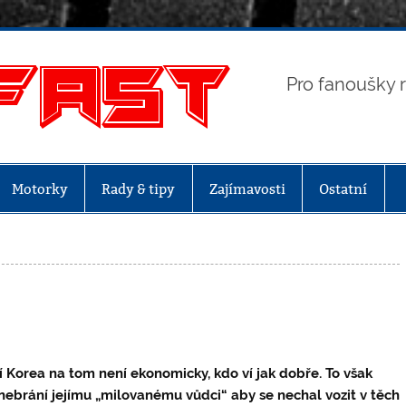
Motofas
Pro fanoušky r
Motorky
Rady & tipy
Zajímavosti
Ostatní
 Korea na tom není ekonomicky, kdo ví jak dobře. To však
nebrání jejímu „milovanému vůdci“ aby se nechal vozit v těch