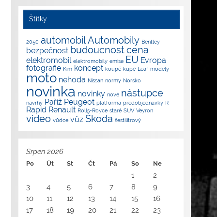
Štítky
automobil
Automobily
2050
Bentley
budoucnost
cena
bezpečnost
EU
elektromobil
Evropa
elektromobily
emise
fotografie
koncept
Kim
koupě
kupé
Leaf
modely
moto
nehoda
Nissan
normy
Norsko
novinka
nástupce
novinky
nové
Paříž
Peugeot
návrhy
platforma
předobjednávky
R
Rapid
Renault
Rolls-Royce
staré
SUV
Veyron
video
Škoda
vůz
vůdce
šestilitrový
Srpen 2026
Po
Út
St
Čt
Pá
So
Ne
1
2
3
4
5
6
7
8
9
10
11
12
13
14
15
16
17
18
19
20
21
22
23