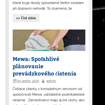
které kryje škody způsobené třetím osobám
při dopravní nehodě. To znamená, že
>> Číst dále
Mewa: Spoľahlivé
plánovanie
prevádzkového čistenia
24 ledna, 2025
admin
Čistiace utierky s kompletným servisom od
spoločnosti Mewa: udržateľné podnikateľské
riešenie Zamestnanci majú aj iné úlohy, ako