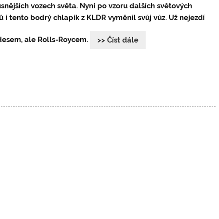
snějších vozech světa. Nyní po vzoru dalších světových
ů i tento bodrý chlapík z KLDR vyměnil svůj vůz. Už nejezdí
esem, ale Rolls-Roycem.
>> Číst dále