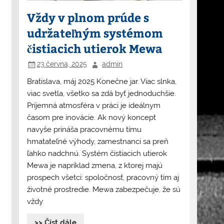
Vždy v plnom prúde s
udržateľným systémom
čistiacich utierok Mewa
23 června, 2025
admin
Bratislava, máj 2025 Konečne jar. Viac slnka,
viac svetla, všetko sa zdá byť jednoduchšie.
Príjemná atmosféra v práci je ideálnym
časom pre inovácie. Ak nový koncept
navyše prináša pracovnému tímu
hmatateľné výhody, zamestnanci sa preň
ľahko nadchnú. Systém čistiacich utierok
Mewa je napríklad zmena, z ktorej majú
prospech všetci: spoločnosť, pracovný tím aj
životné prostredie. Mewa zabezpečuje, že sú
vždy
>> Číst dále