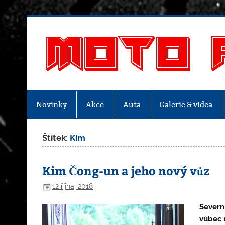
Skip
to
content
Novinky
Akce
Auta
Galerie & videa
Štítek:
Kim
Kim Čong-un a jeho nový vůz
12 října, 2018
Severní
vůbec 